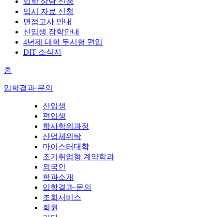
입학 상담 신청
입시 자료 신청
면접고사 안내
신입생 장학안내
4년제 대학 무시험 편입
DIT 소식지
홈
입학결과·문의
신입생
편입생
학사학위과정
산업체위탁
마이스터대학
조기취업형 계약학과
외국인
학과소개
입학결과·문의
조회서비스
회원