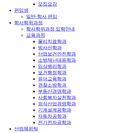
모집요강
편입생
일반·학사 편입
학사학위과정
학사학위과정 입학안내
교육과정
물리치료학과
방사선학과
산업보건안전학과
소방재난대응학과
임상병리학과
보건행정학과
유아교육학과
경찰소방학과
부동산경영학과
사회복지실천학과
외식산업경영학과
기계설계공학과
자동차공학과
전기전자공학과
산업체위탁