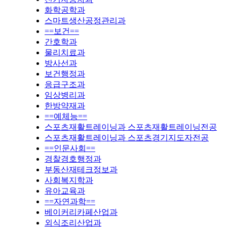
화학공학과
스마트생산공정관리과
==보건==
간호학과
물리치료과
방사선과
보건행정과
응급구조과
임상병리과
한방약재과
==예체능==
스포츠재활트레이닝과 스포츠재활트레이닝전공
스포츠재활트레이닝과 스포츠경기지도자전공
==인문사회==
경찰경호행정과
부동산재테크정보과
사회복지학과
유아교육과
==자연과학==
베이커리카페산업과
외식조리산업과