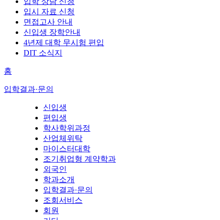
입학 상담 신청
입시 자료 신청
면접고사 안내
신입생 장학안내
4년제 대학 무시험 편입
DIT 소식지
홈
입학결과·문의
신입생
편입생
학사학위과정
산업체위탁
마이스터대학
조기취업형 계약학과
외국인
학과소개
입학결과·문의
조회서비스
회원