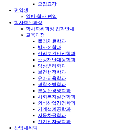
모집요강
편입생
일반·학사 편입
학사학위과정
학사학위과정 입학안내
교육과정
물리치료학과
방사선학과
산업보건안전학과
소방재난대응학과
임상병리학과
보건행정학과
유아교육학과
경찰소방학과
부동산경영학과
사회복지실천학과
외식산업경영학과
기계설계공학과
자동차공학과
전기전자공학과
산업체위탁