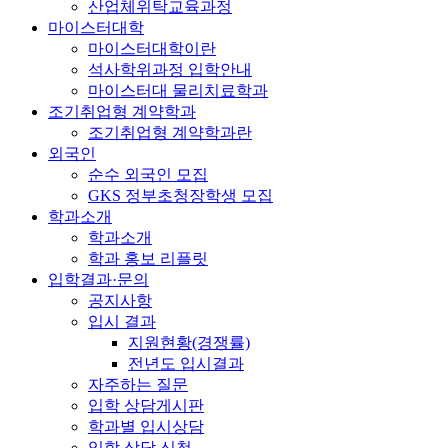
산업체위탁교육과정
마이스터대학
마이스터대학이란
석사학위과정 입학안내
마이스터대 물리치료학과
조기취업형 계약학과
조기취업형 계약학과란
외국인
순수 외국인 모집
GKS 정부초청장학생 모집
학과소개
학과소개
학과 홍보 리플릿
입학결과·문의
공지사항
입시 결과
지원현황(경쟁률)
전년도 입시결과
자주하는 질문
입학 상담게시판
학과별 입시상담
입학 상담 신청