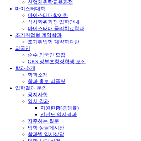
산업체위탁교육과정
마이스터대학
마이스터대학이란
석사학위과정 입학안내
마이스터대 물리치료학과
조기취업형 계약학과
조기취업형 계약학과란
외국인
순수 외국인 모집
GKS 정부초청장학생 모집
학과소개
학과소개
학과 홍보 리플릿
입학결과·문의
공지사항
입시 결과
지원현황(경쟁률)
전년도 입시결과
자주하는 질문
입학 상담게시판
학과별 입시상담
입학 상담 신청