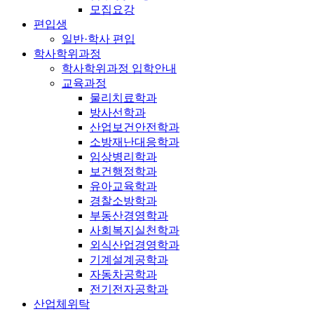
모집요강
편입생
일반·학사 편입
학사학위과정
학사학위과정 입학안내
교육과정
물리치료학과
방사선학과
산업보건안전학과
소방재난대응학과
임상병리학과
보건행정학과
유아교육학과
경찰소방학과
부동산경영학과
사회복지실천학과
외식산업경영학과
기계설계공학과
자동차공학과
전기전자공학과
산업체위탁