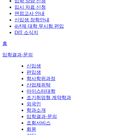
입학 상담 신청
입시 자료 신청
면접고사 안내
신입생 장학안내
4년제 대학 무시험 편입
DIT 소식지
홈
입학결과·문의
신입생
편입생
학사학위과정
산업체위탁
마이스터대학
조기취업형 계약학과
외국인
학과소개
입학결과·문의
조회서비스
회원