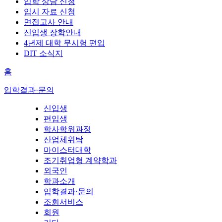
입학 상담 신청
입시 자료 신청
면접고사 안내
신입생 장학안내
4년제 대학 무시험 편입
DIT 소식지
홈
입학결과·문의
신입생
편입생
학사학위과정
산업체위탁
마이스터대학
조기취업형 계약학과
외국인
학과소개
입학결과·문의
조회서비스
회원