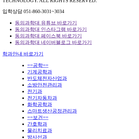
TECHNOLOGY. ALL RIGHTS RESERVED.
입학상담
051-860-3031~3034
동의과학대 유튜브 바로가기
동의과학대 인스타그램 바로가기
동의과학대 페이스북 바로가기
동의과학대 네이버블로그 바로가기
학과안내 바로가기
==공학==
기계공학과
반도체전자산업과
소방안전관리과
전기과
전기자동차과
화학공학과
스마트생산공정관리과
==보건==
간호학과
물리치료과
방사선과