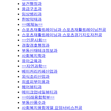
보건행정과
응급구조과
임상병리과
한방약재과
==예체능==
스포츠재활트레이닝과 스포츠재활트레이닝전공
스포츠재활트레이닝과 스포츠경기지도자전공
==인문사회==
경찰경호행정과
부동산재테크정보과
사회복지학과
유아교육과
==자연과학==
베이커리카페산업과
외식조리산업과
의료피부미용과
헤어뷰티과
메이크업네일뷰티과
==미래융합학부==
부동산풍수과
사회복지융합계열 요양서비스전공