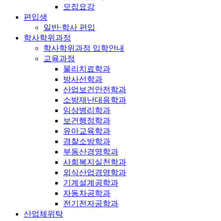
모집요강
편입생
일반·학사 편입
학사학위과정
학사학위과정 입학안내
교육과정
물리치료학과
방사선학과
산업보건안전학과
소방재난대응학과
임상병리학과
보건행정학과
유아교육학과
경찰소방학과
부동산경영학과
사회복지실천학과
외식산업경영학과
기계설계공학과
자동차공학과
전기전자공학과
산업체위탁