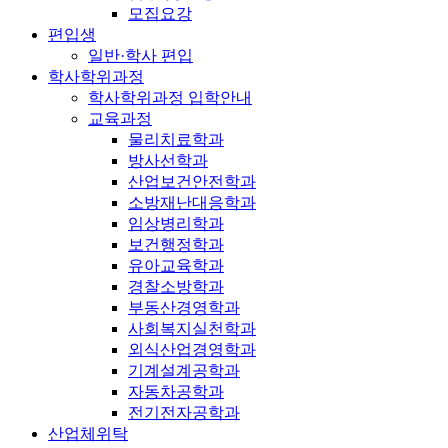
모집요강
편입생
일반·학사 편입
학사학위과정
학사학위과정 입학안내
교육과정
물리치료학과
방사선학과
산업보건안전학과
소방재난대응학과
임상병리학과
보건행정학과
유아교육학과
경찰소방학과
부동산경영학과
사회복지실천학과
외식산업경영학과
기계설계공학과
자동차공학과
전기전자공학과
산업체위탁