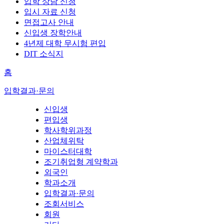
입학 상담 신청
입시 자료 신청
면접고사 안내
신입생 장학안내
4년제 대학 무시험 편입
DIT 소식지
홈
입학결과·문의
신입생
편입생
학사학위과정
산업체위탁
마이스터대학
조기취업형 계약학과
외국인
학과소개
입학결과·문의
조회서비스
회원