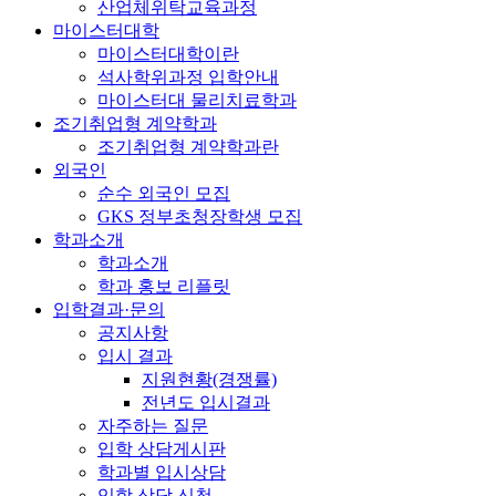
산업체위탁교육과정
마이스터대학
마이스터대학이란
석사학위과정 입학안내
마이스터대 물리치료학과
조기취업형 계약학과
조기취업형 계약학과란
외국인
순수 외국인 모집
GKS 정부초청장학생 모집
학과소개
학과소개
학과 홍보 리플릿
입학결과·문의
공지사항
입시 결과
지원현황(경쟁률)
전년도 입시결과
자주하는 질문
입학 상담게시판
학과별 입시상담
입학 상담 신청