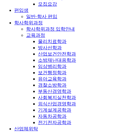
모집요강
편입생
일반·학사 편입
학사학위과정
학사학위과정 입학안내
교육과정
물리치료학과
방사선학과
산업보건안전학과
소방재난대응학과
임상병리학과
보건행정학과
유아교육학과
경찰소방학과
부동산경영학과
사회복지실천학과
외식산업경영학과
기계설계공학과
자동차공학과
전기전자공학과
산업체위탁