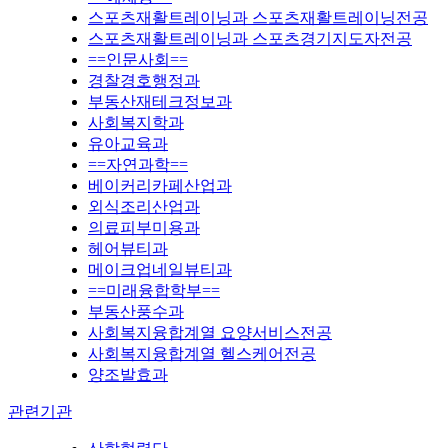
스포츠재활트레이닝과 스포츠재활트레이닝전공
스포츠재활트레이닝과 스포츠경기지도자전공
==인문사회==
경찰경호행정과
부동산재테크정보과
사회복지학과
유아교육과
==자연과학==
베이커리카페산업과
외식조리산업과
의료피부미용과
헤어뷰티과
메이크업네일뷰티과
==미래융합학부==
부동산풍수과
사회복지융합계열 요양서비스전공
사회복지융합계열 헬스케어전공
양조발효과
관련기관