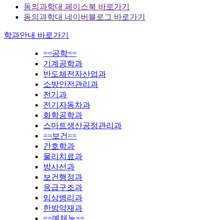
동의과학대 페이스북 바로가기
동의과학대 네이버블로그 바로가기
학과안내 바로가기
==공학==
기계공학과
반도체전자산업과
소방안전관리과
전기과
전기자동차과
화학공학과
스마트생산공정관리과
==보건==
간호학과
물리치료과
방사선과
보건행정과
응급구조과
임상병리과
한방약재과
==예체능==