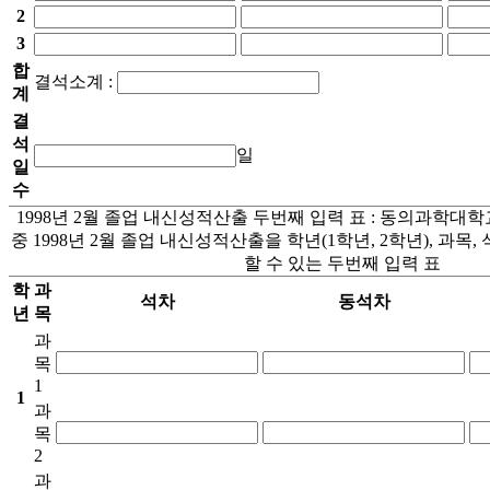
2
3
합
결석소계 :
계
결
석
일
일
수
1998년 2월 졸업 내신성적산출 두번째 입력 표 : 동의과학
중 1998년 2월 졸업 내신성적산출을 학년(1학년, 2학년), 과목,
할 수 있는 두번째 입력 표
학
과
석차
동석차
년
목
과
목
1
1
과
목
2
과