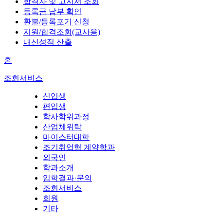
합격자 및 고지서 조회
등록금 납부 확인
환불/등록포기 신청
지원/합격조회(교사용)
내신성적 산출
홈
조회서비스
신입생
편입생
학사학위과정
산업체위탁
마이스터대학
조기취업형 계약학과
외국인
학과소개
입학결과·문의
조회서비스
회원
기타