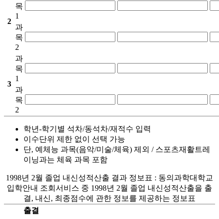
목
1
2
과
목
2
과
목
1
3
과
목
2
학년-학기별 석차/동석차/재적수 입력
이수단위 제한 없이 선택 가능
단, 예체능 과목(음악/미술/체육) 제외 / 스포츠재활트레
이닝과는 체육 과목 포함
1998년 2월 졸업 내신성적산출 결과 정보표 : 동의과학대학교
입학안내 조회서비스 중 1998년 2월 졸업 내신성적산출을 출
결, 내신, 최종점수에 관한 정보를 제공하는 정보표
출결