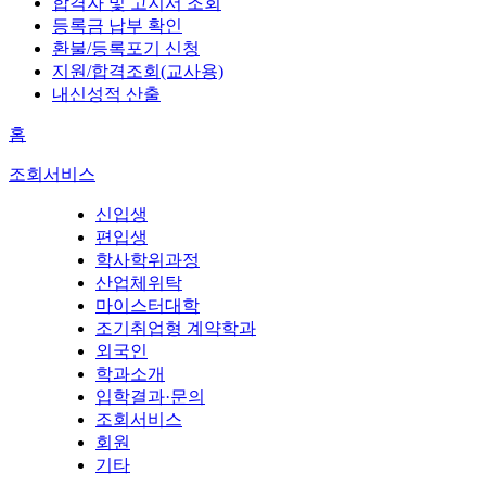
합격자 및 고지서 조회
등록금 납부 확인
환불/등록포기 신청
지원/합격조회(교사용)
내신성적 산출
홈
조회서비스
신입생
편입생
학사학위과정
산업체위탁
마이스터대학
조기취업형 계약학과
외국인
학과소개
입학결과·문의
조회서비스
회원
기타