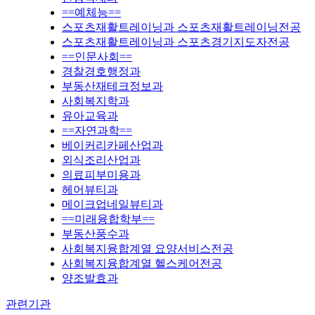
==예체능==
스포츠재활트레이닝과 스포츠재활트레이닝전공
스포츠재활트레이닝과 스포츠경기지도자전공
==인문사회==
경찰경호행정과
부동산재테크정보과
사회복지학과
유아교육과
==자연과학==
베이커리카페산업과
외식조리산업과
의료피부미용과
헤어뷰티과
메이크업네일뷰티과
==미래융합학부==
부동산풍수과
사회복지융합계열 요양서비스전공
사회복지융합계열 헬스케어전공
양조발효과
관련기관