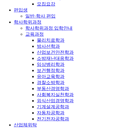
모집요강
편입생
일반·학사 편입
학사학위과정
학사학위과정 입학안내
교육과정
물리치료학과
방사선학과
산업보건안전학과
소방재난대응학과
임상병리학과
보건행정학과
유아교육학과
경찰소방학과
부동산경영학과
사회복지실천학과
외식산업경영학과
기계설계공학과
자동차공학과
전기전자공학과
산업체위탁