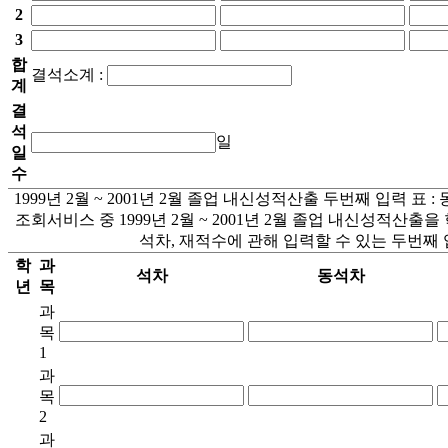
2
3
합
결석소계 :
계
결
석
일
일
수
1999년 2월 ~ 2001년 2월 졸업 내신성적산출 두번째 입력 표
조회서비스 중 1999년 2월 ~ 2001년 2월 졸업 내신성적산출을 학
석차, 재적수에 관해 입력할 수 있는 두번째 
학
과
석차
동석차
년
목
과
목
1
과
목
2
과