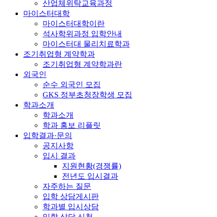
산업체위탁교육과정
마이스터대학
마이스터대학이란
석사학위과정 입학안내
마이스터대 물리치료학과
조기취업형 계약학과
조기취업형 계약학과란
외국인
순수 외국인 모집
GKS 정부초청장학생 모집
학과소개
학과소개
학과 홍보 리플릿
입학결과·문의
공지사항
입시 결과
지원현황(경쟁률)
전년도 입시결과
자주하는 질문
입학 상담게시판
학과별 입시상담
입학 상담 신청