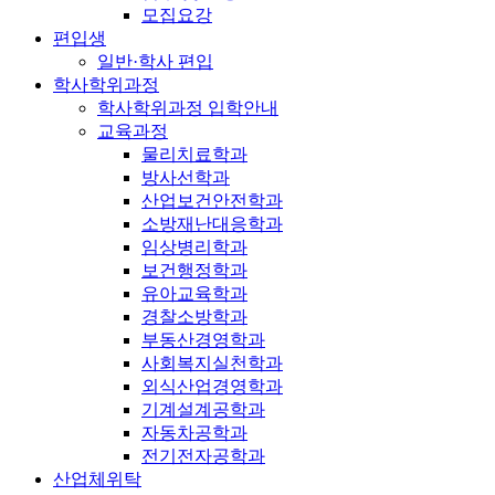
모집요강
편입생
일반·학사 편입
학사학위과정
학사학위과정 입학안내
교육과정
물리치료학과
방사선학과
산업보건안전학과
소방재난대응학과
임상병리학과
보건행정학과
유아교육학과
경찰소방학과
부동산경영학과
사회복지실천학과
외식산업경영학과
기계설계공학과
자동차공학과
전기전자공학과
산업체위탁