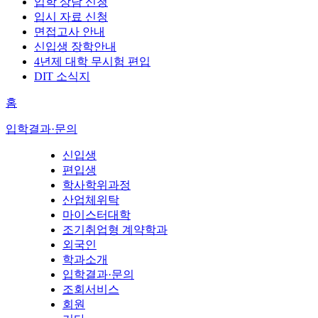
입학 상담 신청
입시 자료 신청
면접고사 안내
신입생 장학안내
4년제 대학 무시험 편입
DIT 소식지
홈
입학결과·문의
신입생
편입생
학사학위과정
산업체위탁
마이스터대학
조기취업형 계약학과
외국인
학과소개
입학결과·문의
조회서비스
회원