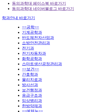
동의과학대 페이스북 바로가기
동의과학대 네이버블로그 바로가기
학과안내 바로가기
==공학==
기계공학과
반도체전자산업과
소방안전관리과
전기과
전기자동차과
화학공학과
스마트생산공정관리과
==보건==
간호학과
물리치료과
방사선과
보건행정과
응급구조과
임상병리과
한방약재과
==예체능==