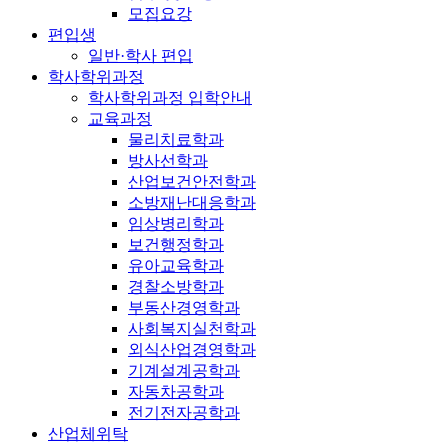
모집요강
편입생
일반·학사 편입
학사학위과정
학사학위과정 입학안내
교육과정
물리치료학과
방사선학과
산업보건안전학과
소방재난대응학과
임상병리학과
보건행정학과
유아교육학과
경찰소방학과
부동산경영학과
사회복지실천학과
외식산업경영학과
기계설계공학과
자동차공학과
전기전자공학과
산업체위탁