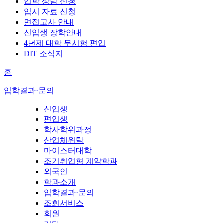
입학 상담 신청
입시 자료 신청
면접고사 안내
신입생 장학안내
4년제 대학 무시험 편입
DIT 소식지
홈
입학결과·문의
신입생
편입생
학사학위과정
산업체위탁
마이스터대학
조기취업형 계약학과
외국인
학과소개
입학결과·문의
조회서비스
회원