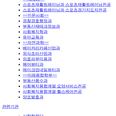
스포츠재활트레이닝과 스포츠재활트레이닝전공
스포츠재활트레이닝과 스포츠경기지도자전공
==인문사회==
경찰경호행정과
부동산재테크정보과
사회복지학과
유아교육과
==자연과학==
베이커리카페산업과
외식조리산업과
의료피부미용과
헤어뷰티과
메이크업네일뷰티과
==미래융합학부==
부동산풍수과
사회복지융합계열 요양서비스전공
사회복지융합계열 헬스케어전공
양조발효과
관련기관