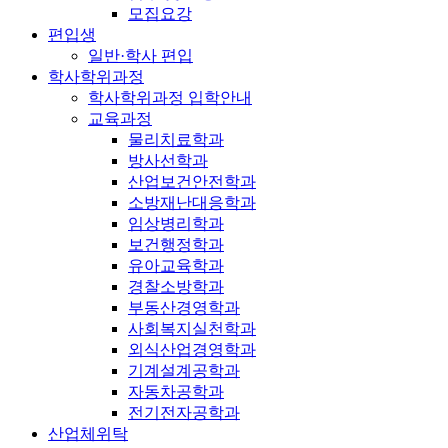
모집요강
편입생
일반·학사 편입
학사학위과정
학사학위과정 입학안내
교육과정
물리치료학과
방사선학과
산업보건안전학과
소방재난대응학과
임상병리학과
보건행정학과
유아교육학과
경찰소방학과
부동산경영학과
사회복지실천학과
외식산업경영학과
기계설계공학과
자동차공학과
전기전자공학과
산업체위탁