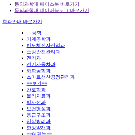
동의과학대 페이스북 바로가기
동의과학대 네이버블로그 바로가기
학과안내 바로가기
==공학==
기계공학과
반도체전자산업과
소방안전관리과
전기과
전기자동차과
화학공학과
스마트생산공정관리과
==보건==
간호학과
물리치료과
방사선과
보건행정과
응급구조과
임상병리과
한방약재과
==예체능==