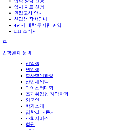
입학 상담 신청
입시 자료 신청
면접고사 안내
신입생 장학안내
4년제 대학 무시험 편입
DIT 소식지
홈
입학결과·문의
신입생
편입생
학사학위과정
산업체위탁
마이스터대학
조기취업형 계약학과
외국인
학과소개
입학결과·문의
조회서비스
회원