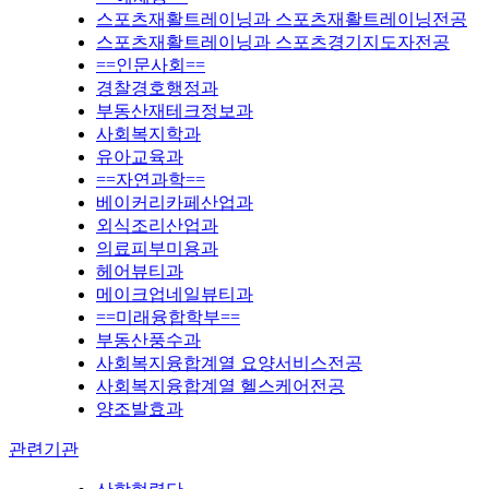
스포츠재활트레이닝과 스포츠재활트레이닝전공
스포츠재활트레이닝과 스포츠경기지도자전공
==인문사회==
경찰경호행정과
부동산재테크정보과
사회복지학과
유아교육과
==자연과학==
베이커리카페산업과
외식조리산업과
의료피부미용과
헤어뷰티과
메이크업네일뷰티과
==미래융합학부==
부동산풍수과
사회복지융합계열 요양서비스전공
사회복지융합계열 헬스케어전공
양조발효과
관련기관