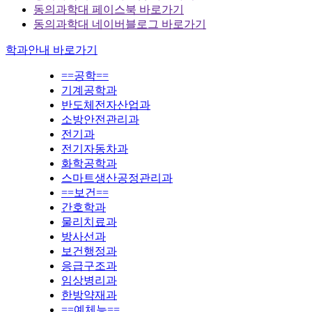
동의과학대 페이스북 바로가기
동의과학대 네이버블로그 바로가기
학과안내 바로가기
==공학==
기계공학과
반도체전자산업과
소방안전관리과
전기과
전기자동차과
화학공학과
스마트생산공정관리과
==보건==
간호학과
물리치료과
방사선과
보건행정과
응급구조과
임상병리과
한방약재과
==예체능==