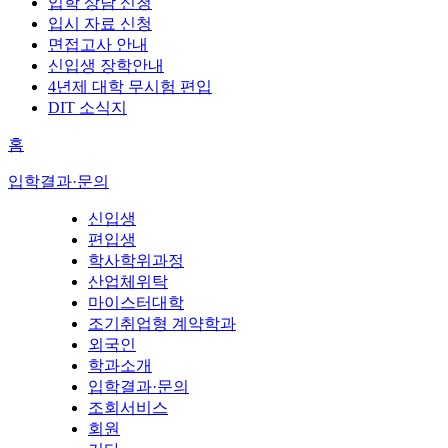
입학 상담 신청
입시 자료 신청
면접고사 안내
신입생 장학안내
4년제 대학 무시험 편입
DIT 소식지
홈
입학결과·문의
신입생
편입생
학사학위과정
산업체위탁
마이스터대학
조기취업형 계약학과
외국인
학과소개
입학결과·문의
조회서비스
회원