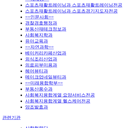
스포츠재활트레이닝과 스포츠재활트레이닝전공
스포츠재활트레이닝과 스포츠경기지도자전공
==인문사회==
경찰경호행정과
부동산재테크정보과
사회복지학과
유아교육과
==자연과학==
베이커리카페산업과
외식조리산업과
의료피부미용과
헤어뷰티과
메이크업네일뷰티과
==미래융합학부==
부동산풍수과
사회복지융합계열 요양서비스전공
사회복지융합계열 헬스케어전공
양조발효과
관련기관