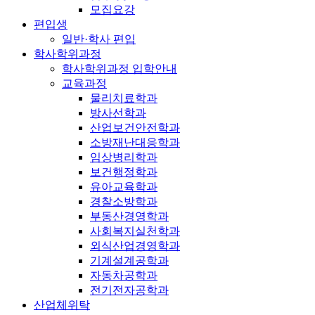
모집요강
편입생
일반·학사 편입
학사학위과정
학사학위과정 입학안내
교육과정
물리치료학과
방사선학과
산업보건안전학과
소방재난대응학과
임상병리학과
보건행정학과
유아교육학과
경찰소방학과
부동산경영학과
사회복지실천학과
외식산업경영학과
기계설계공학과
자동차공학과
전기전자공학과
산업체위탁