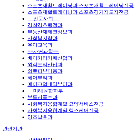
스포츠재활트레이닝과 스포츠재활트레이닝전공
스포츠재활트레이닝과 스포츠경기지도자전공
==인문사회==
경찰경호행정과
부동산재테크정보과
사회복지학과
유아교육과
==자연과학==
베이커리카페산업과
외식조리산업과
의료피부미용과
헤어뷰티과
메이크업네일뷰티과
==미래융합학부==
부동산풍수과
사회복지융합계열 요양서비스전공
사회복지융합계열 헬스케어전공
양조발효과
관련기관