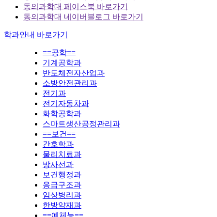
동의과학대 페이스북 바로가기
동의과학대 네이버블로그 바로가기
학과안내 바로가기
==공학==
기계공학과
반도체전자산업과
소방안전관리과
전기과
전기자동차과
화학공학과
스마트생산공정관리과
==보건==
간호학과
물리치료과
방사선과
보건행정과
응급구조과
임상병리과
한방약재과
==예체능==