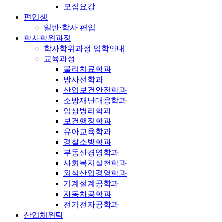
모집요강
편입생
일반·학사 편입
학사학위과정
학사학위과정 입학안내
교육과정
물리치료학과
방사선학과
산업보건안전학과
소방재난대응학과
임상병리학과
보건행정학과
유아교육학과
경찰소방학과
부동산경영학과
사회복지실천학과
외식산업경영학과
기계설계공학과
자동차공학과
전기전자공학과
산업체위탁