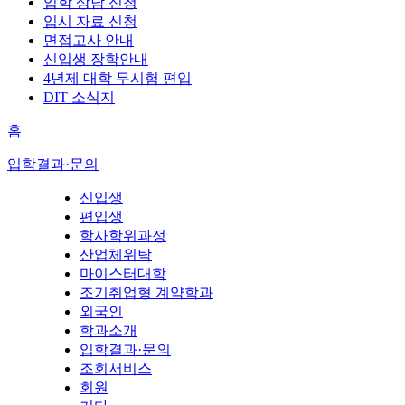
입학 상담 신청
입시 자료 신청
면접고사 안내
신입생 장학안내
4년제 대학 무시험 편입
DIT 소식지
홈
입학결과·문의
신입생
편입생
학사학위과정
산업체위탁
마이스터대학
조기취업형 계약학과
외국인
학과소개
입학결과·문의
조회서비스
회원