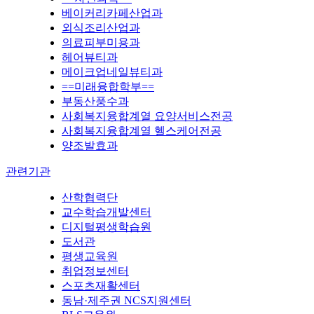
베이커리카페산업과
외식조리산업과
의료피부미용과
헤어뷰티과
메이크업네일뷰티과
==미래융합학부==
부동산풍수과
사회복지융합계열 요양서비스전공
사회복지융합계열 헬스케어전공
양조발효과
관련기관
산학협력단
교수학습개발센터
디지털평생학습원
도서관
평생교육원
취업정보센터
스포츠재활센터
동남·제주권 NCS지원센터