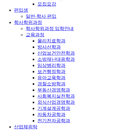
모집요강
편입생
일반·학사 편입
학사학위과정
학사학위과정 입학안내
교육과정
물리치료학과
방사선학과
산업보건안전학과
소방재난대응학과
임상병리학과
보건행정학과
유아교육학과
경찰소방학과
부동산경영학과
사회복지실천학과
외식산업경영학과
기계설계공학과
자동차공학과
전기전자공학과
산업체위탁