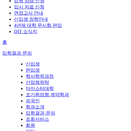
입학 상담 신청
입시 자료 신청
면접고사 안내
신입생 장학안내
4년제 대학 무시험 편입
DIT 소식지
홈
입학결과·문의
신입생
편입생
학사학위과정
산업체위탁
마이스터대학
조기취업형 계약학과
외국인
학과소개
입학결과·문의
조회서비스
회원