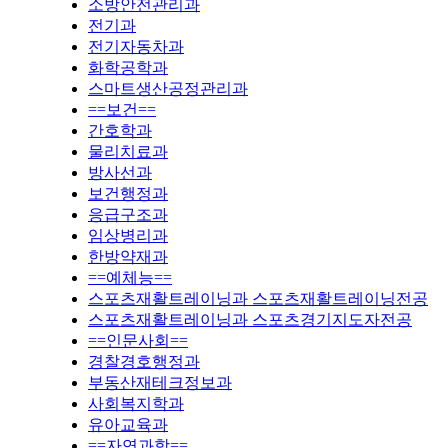
소방안전관리과
전기과
전기자동차과
화학공학과
스마트생산공정관리과
==보건==
간호학과
물리치료과
방사선과
보건행정과
응급구조과
임상병리과
한방약재과
==예체능==
스포츠재활트레이닝과 스포츠재활트레이닝전공
스포츠재활트레이닝과 스포츠경기지도자전공
==인문사회==
경찰경호행정과
부동산재테크정보과
사회복지학과
유아교육과
==자연과학==