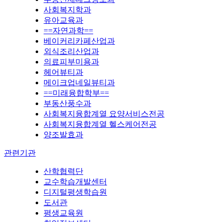
사회복지학과
유아교육과
==자연과학==
베이커리카페산업과
외식조리산업과
의료피부미용과
헤어뷰티과
메이크업네일뷰티과
==미래융합학부==
부동산풍수과
사회복지융합계열 요양서비스전공
사회복지융합계열 헬스케어전공
양조발효과
관련기관
산학협력단
교수학습개발센터
디지털평생학습원
도서관
평생교육원