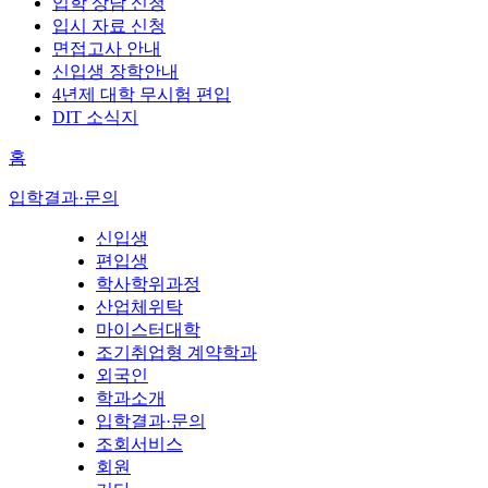
입학 상담 신청
입시 자료 신청
면접고사 안내
신입생 장학안내
4년제 대학 무시험 편입
DIT 소식지
홈
입학결과·문의
신입생
편입생
학사학위과정
산업체위탁
마이스터대학
조기취업형 계약학과
외국인
학과소개
입학결과·문의
조회서비스
회원