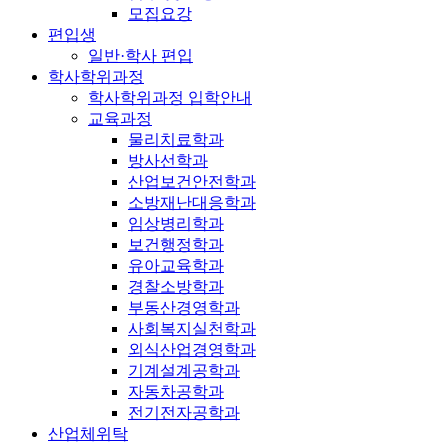
모집요강
편입생
일반·학사 편입
학사학위과정
학사학위과정 입학안내
교육과정
물리치료학과
방사선학과
산업보건안전학과
소방재난대응학과
임상병리학과
보건행정학과
유아교육학과
경찰소방학과
부동산경영학과
사회복지실천학과
외식산업경영학과
기계설계공학과
자동차공학과
전기전자공학과
산업체위탁