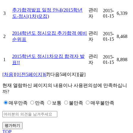
추가합격발표 일정 안내(2015학년
관리
2015-
3
6,339
01-15
도-정시(1차)모집)
자
2014학년도 정시모집 추가합격 예비
관리
2015-
2
8,468
01-15
순위표
자
2015학년도 정시1차모집 합격자 발
관리
2015-
1
8,898
01-15
표!!
자
[처음]
[이전5페이지]
6
7
[다음5페이지]
[끝]
현재 열람하신 페이지의 내용이나 사용편의성에 만족하십니
까?
매우만족
만족
보통
불만족
매우불만족
평가하기
TOP