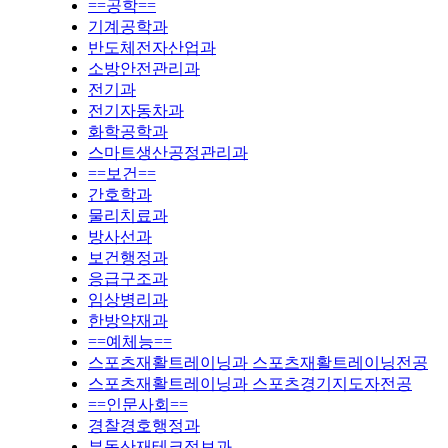
==공학==
기계공학과
반도체전자산업과
소방안전관리과
전기과
전기자동차과
화학공학과
스마트생산공정관리과
==보건==
간호학과
물리치료과
방사선과
보건행정과
응급구조과
임상병리과
한방약재과
==예체능==
스포츠재활트레이닝과 스포츠재활트레이닝전공
스포츠재활트레이닝과 스포츠경기지도자전공
==인문사회==
경찰경호행정과
부동산재테크정보과